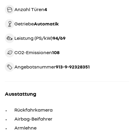
Anzahl Türen
4
Getriebe
automatik
Leistung (PS/kW)
94/69
CO2-Emissionen
108
Angebotsnummer
913-9-92328351
Ausstattung
Rückfahrkamera
Airbag-Beifahrer
Armlehne