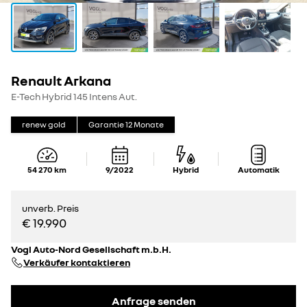
Renault Arkana
E-Tech Hybrid 145 Intens Aut.
renew gold
Garantie
12
Monate
54 270
km
9/2022
Hybrid
Automatik
unverb. Preis
€ 19.990
Vogl Auto-Nord Gesellschaft m.b.H.
Verkäufer kontaktieren
Anfrage senden