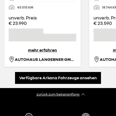
43 015
KM
18 744
K
unverb. Preis
unverb. Pr
€ 23.990
€ 23.590
mehr erfahren
m
AUTOHAUS LANGEBNER GMBH
Verfügbare Arkana Fahrzeuge ansehen
zurück zum Seitenanfang