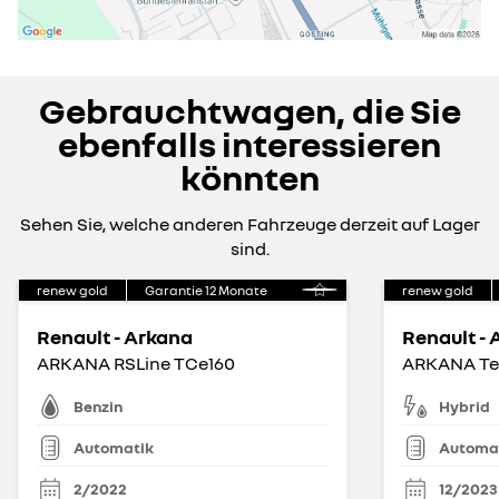
Gebrauchtwagen, die Sie
ebenfalls interessieren
könnten
Sehen Sie, welche anderen Fahrzeuge derzeit auf Lager
sind.
renew gold
Garantie
12
Monate
renew gold
Renault - Arkana
Renault -
ARKANA RSLine TCe160
ARKANA Te
Benzin
Hybrid
Automatik
Automa
2/2022
12/2023