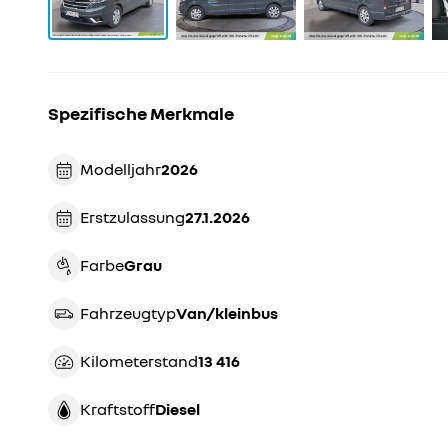
Spezifische Merkmale
Modelljahr
2026
Erstzulassung
27.1.2026
Farbe
grau
Fahrzeugtyp
van/kleinbus
Kilometerstand
13 416
Kraftstoff
Diesel