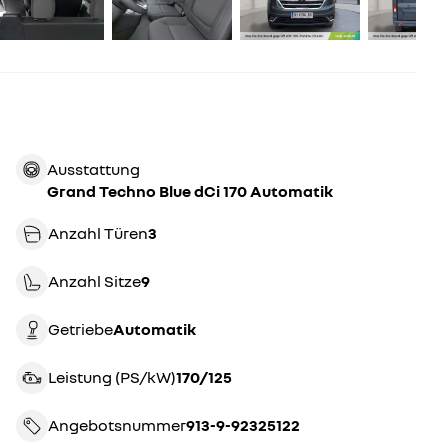
Ausstattung
Grand Techno Blue dCi 170 Automatik
Anzahl Türen
3
Anzahl Sitze
9
Getriebe
automatik
Leistung (PS/kW)
170/125
Angebotsnummer
913-9-92325122