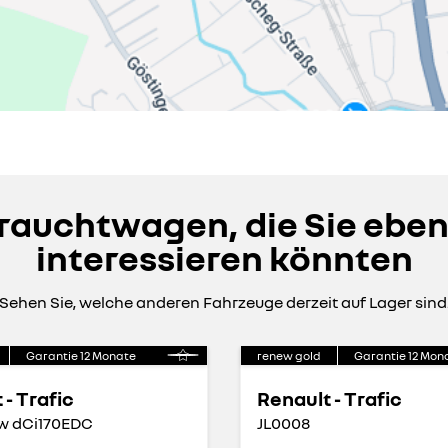
auchtwagen, die Sie eben
interessieren könnten
Sehen Sie, welche anderen Fahrzeuge derzeit auf Lager sind
Garantie
12
Monate
renew gold
Garantie
12
Mon
 - Trafic
Renault - Trafic
kw dCi170EDC
JL0008