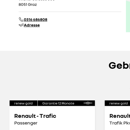
8051 Graz
0316 686808
Adresse
Gebr
renew gold
Garantie
12
Monate
renew gold
Renault - Trafic
Renault
Passenger
Trafik P