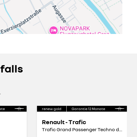
falls
.
ate
renew gold
Garantie
12
Monate
Renault - Trafic
Trafic Grand Passenger Techno dci 150