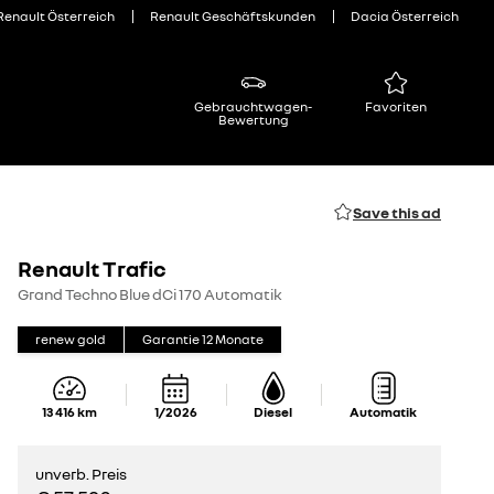
Renault Österreich
Renault Geschäftskunden
Dacia Österreich
Gebrauchtwagen-
Favoriten
Bewertung
Save this ad
Renault Trafic
Grand Techno Blue dCi 170 Automatik
renew gold
Garantie
12
Monate
13 416
km
1/2026
Diesel
Automatik
unverb. Preis