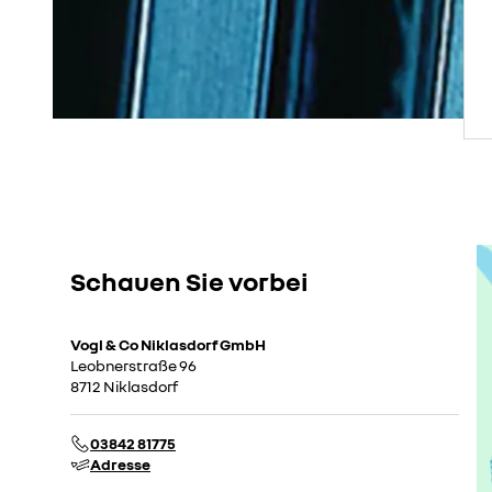
Schauen Sie vorbei
Vogl & Co Niklasdorf GmbH
Leobnerstraße 96
8712 Niklasdorf
03842 81775
Adresse