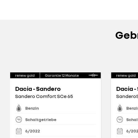
Gebr
renew gold
Garantie
12
Monate
renew gold
Dacia - Sandero
Dacia -
Sandero Comfort SCe 65
Sandero
Benzin
Benzi
Schaltgetriebe
Schal
6/2022
6/20