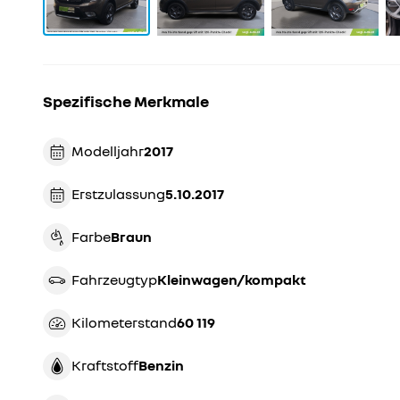
Spezifische Merkmale
Modelljahr
2017
Erstzulassung
5.10.2017
Farbe
braun
Fahrzeugtyp
kleinwagen/kompakt
Kilometerstand
60 119
Kraftstoff
Benzin