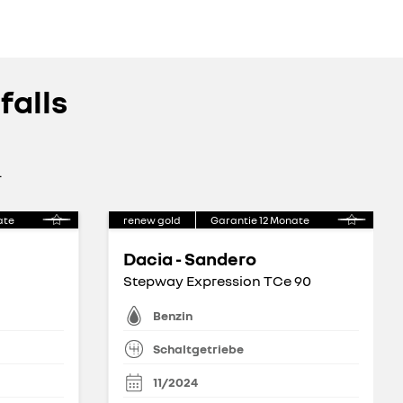
falls
.
ate
renew gold
Garantie
12
Monate
Dacia - Sandero
Stepway Expression TCe 90
Benzin
Schaltgetriebe
11/2024