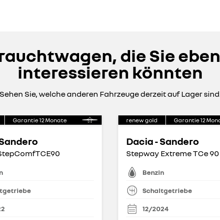
auchtwagen, die Sie eben
interessieren könnten
Sehen Sie, welche anderen Fahrzeuge derzeit auf Lager sind
Garantie
12
Monate
renew gold
Garantie
12
Mon
 Sandero
Dacia - Sandero
StepComfTCE90
Stepway Extreme TCe 90
n
Benzin
tgetriebe
Schaltgetriebe
22
12/2024