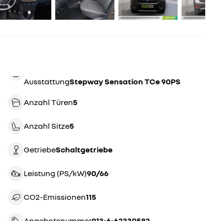
Ausstattung
Stepway Sensation TCe 90PS
Anzahl Türen
5
Anzahl Sitze
5
Getriebe
schaltgetriebe
Leistung (PS/kW)
90/66
CO2-Emissionen
115
Angebotsnummer
913-6-62330582