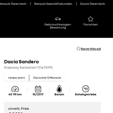
Renault Österreich
Renault Geschäftskunden
Dacia Österreich
Gebrauchtwagen-
Favoriten
Bewertung
Save this ad
Dacia Sandero
Stepway Sensation TCe 90PS
renew start
Garantie
12
Monate
60 119
km
10/2017
Benzin
Schaltgetriebe
unverb. Preis