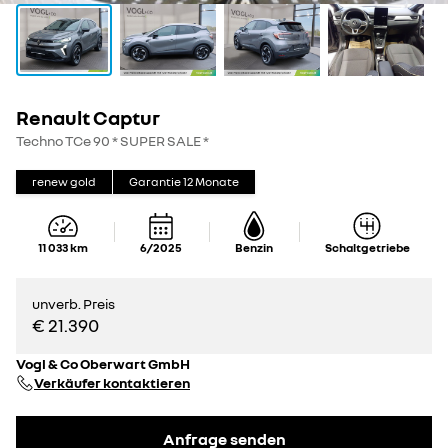
Renault Captur
Techno TCe 90 * SUPER SALE *
renew gold
Garantie
12
Monate
11 033
km
6/2025
Benzin
Schaltgetriebe
unverb. Preis
€ 21.390
Vogl & Co Oberwart GmbH
Verkäufer kontaktieren
Anfrage senden