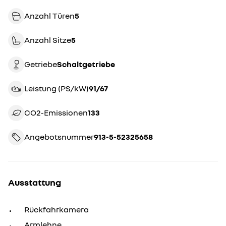
Anzahl Türen
5
Anzahl Sitze
5
Getriebe
schaltgetriebe
Leistung (PS/kW)
91/67
CO2-Emissionen
133
Angebotsnummer
913-5-52325658
Ausstattung
Rückfahrkamera
Armlehne