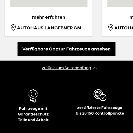
mehr erfahren
m
AUTOHAUS LANGEBNER GMBH
AUTOH
Verfügbare Captur Fahrzeuge ansehen
zurück zum Seitenanfang
zertifizierte Fahrzeuge
Fahrzeuge mit
bis zu 150 Kontrollpunkte
Garantieschutz
Teile und Arbeit