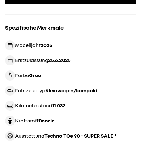
Spezifische Merkmale
Modelljahr
2025
Erstzulassung
25.6.2025
Farbe
grau
Fahrzeugtyp
kleinwagen/kompakt
Kilometerstand
11 033
Kraftstoff
Benzin
Ausstattung
Techno TCe 90 * SUPER SALE *