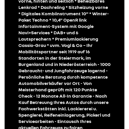
vorne, hinten und seitlich * Beheizbares
Lenkrad * Dachreling * Sitzheizung vorne
* Digitales Kombiinstrument 10" * Winter-
Paket Techno * 10,4" OpenR link
Infortainment-System mit Google
Navi+Services * DAB+ und 6
Lautsprechern * Premiumlackierung
Cassio-Grau * uvm. Vogl & Co – Ihr
Mobilitätspartner seit 1919 auf 16
Standorten in der Steiermark, im
Burgenland und in Niederösterreich - 1000
Gebraucht- und Jungfahrzeuge lagernd -
Persönliche Beratung durch kompetente
Automobilverkäufer vor Ort - Von
Meisterhand geprüft mit 120 Punkte
Check - 12 Monate All-In Garantie - Nach
Kauf Betreuung Ihres Autos durch unsere
Fachwerkstätten inkl. Lackiererei u.
Spenglerei, Reifeneinlagerung, Pickerl und
Servicearbeiten - Eintausch Ihres
aktuellen Fahrzeugs zu fairen