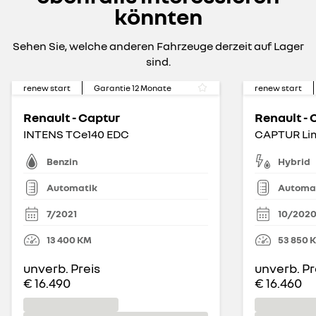
könnten
Sehen Sie, welche anderen Fahrzeuge derzeit auf Lager
sind.
renew start
Garantie
12
Monate
renew start
Renault - Captur
Renault - 
INTENS TCe140 EDC
Benzin
Hybrid
Automatik
Automa
7/2021
10/202
13 400
KM
53 850
unverb. Preis
unverb. Pr
€ 16.490
€ 16.460