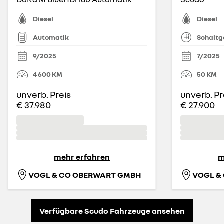
Diesel
Diesel
Automatik
Schaltg
9/2025
7/2025
4 600
KM
50
KM
unverb. Preis
unverb. Pr
€ 37.980
€ 27.900
mehr erfahren
m
VOGL & CO OBERWART GMBH
Verfügbare Scudo Fahrzeuge ansehen