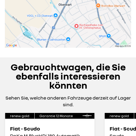
Gebrauchtwagen, die Sie
ebenfalls interessieren
könnten
Sehen Sie, welche anderen Fahrzeuge derzeit auf Lager
sind.
renew gold
Garantie
12
Monate
renew gold
Fiat - Scudo
Fiat - Scu
DoKa M BlueHDi 180 Automatik
Scudo