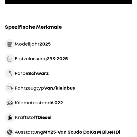
Spezifische Merkmale
Modelljahr
2025
Erstzulassung
29.9.2025
Farbe
schwarz
Fahrzeugtyp
van/kleinbus
Kilometerstand
6 022
Kraftstoff
Diesel
Ausstattung
MY25-Van Scudo DoKa M BlueHDi