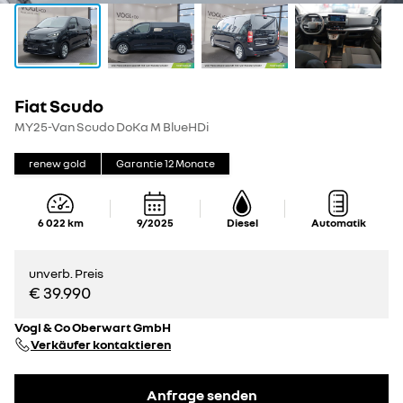
Fiat Scudo
MY25-Van Scudo DoKa M BlueHDi
renew gold
Garantie
12
Monate
6 022
km
9/2025
Diesel
Automatik
unverb. Preis
€ 39.990
Vogl & Co Oberwart GmbH
Verkäufer kontaktieren
Anfrage senden