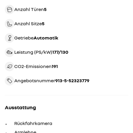
Anzahl Türen
5
Anzahl Sitze
5
Getriebe
automatik
Leistung (PS/kW)
177/130
CO2-Emissionen
191
Angebotsnummer
913-5-52323779
Ausstattung
Rückfahrkamera
Armlehne