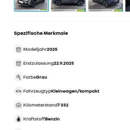
Spezifische Merkmale
Modelljahr
2025
Erstzulassung
22.9.2025
Farbe
grau
Fahrzeugtyp
kleinwagen/kompakt
Kilometerstand
7 332
Kraftstoff
Benzin