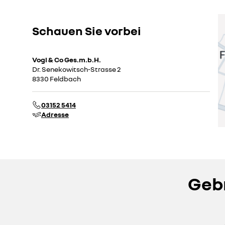
Schauen Sie vorbei
Vogl & Co Ges.m.b.H.
Dr. Senekowitsch-Strasse 2
8330 Feldbach
03152 5414
Adresse
Gebr