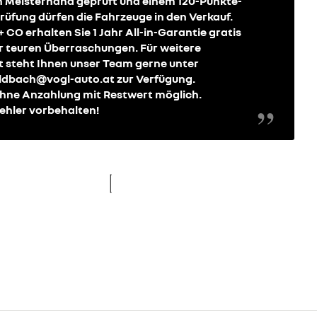
n Meisterhand geprüft und einem 120-Punkte-
üfung dürfen die Fahrzeuge in den Verkauf.
O erhalten Sie 1 Jahr All-in-Garantie gratis
r teuren Überraschungen. Für weitere
t steht Ihnen unser Team gerne unter
eldbach@vogl-auto.at zur Verfügung.
ohne Anzahlung mit Restwert möglich.
ehler vorbehalten!
re
new