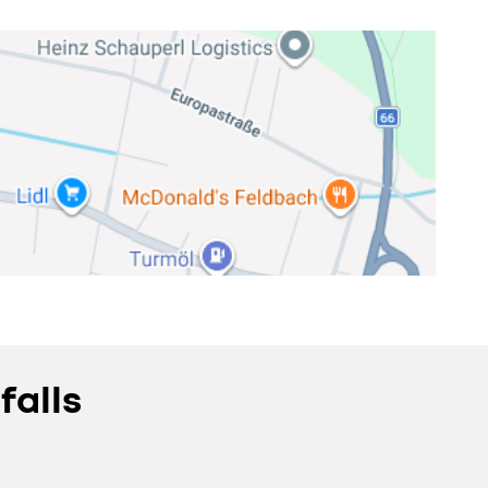
falls
.