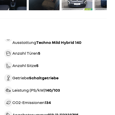
Ausstattung
Techno Mild Hybrid 140
Anzahl Türen
5
Anzahl Sitze
5
Getriebe
schaltgetriebe
Leistung (PS/kW)
140/103
CO2-Emissionen
134
Angebotsnummer
913-11-112323795