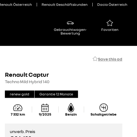
Renault Österreich
Renault Geschäftskunden
Dacia Österreich
Gebrauchtwagen-
Favoriten
Bewertung
Save this ad
Renault Captur
Techno Mild Hybrid 140
renew gold
Garantie
12
Monate
7 332
km
9/2025
Benzin
Schaltgetriebe
unverb. Preis