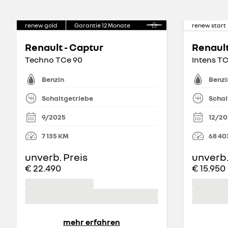
renew gold
Garantie
12
Monate
renew start
Renault - Captur
Renault
Techno TCe 90
Intens T
Benzin
Benzi
Schaltgetriebe
Schal
9/2025
12/2
7 135
KM
68 40
unverb. Preis
unverb.
€ 22.490
€ 15.950
mehr erfahren