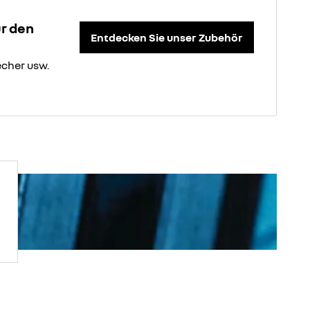
ür den
Entdecken Sie unser Zubehör
cher usw.