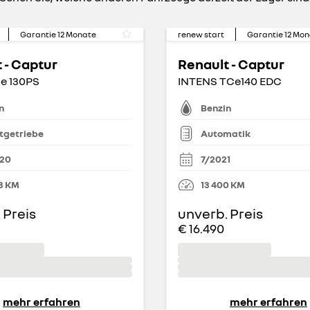
Garantie
12
Monate
renew start
Garantie
12
Mon
 - Captur
Renault - Captur
Ce 130PS
INTENS TCe140 EDC
n
Benzin
tgetriebe
Automatik
020
7/2021
3
KM
13 400
KM
 Preis
unverb. Preis
€ 16.490
mehr erfahren
mehr erfahren