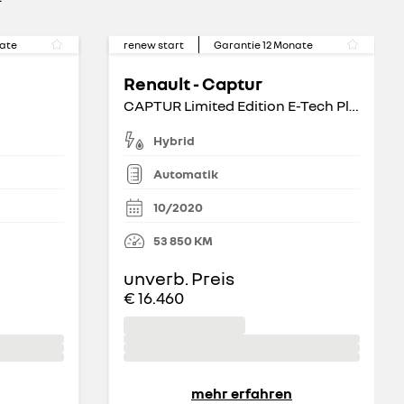
ate
renew start
Garantie
12
Monate
Renault - Captur
CAPTUR Limited Edition E-Tech Plug-in 160
Hybrid
Automatik
10/2020
53 850
KM
unverb. Preis
€ 16.460
mehr erfahren