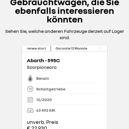
Gebrauchtwagen, die Sie
ebenfalls interessieren
könnten
Sehen Sie, welche anderen Fahrzeuge derzeit auf Lager
sind.
renew start
Garantie
12
Monate
Abarth - 595C
Scorpioneoro
Benzin
Schaltgetriebe
12/2020
63 492
KM
unverb. Preis
€ 22.930