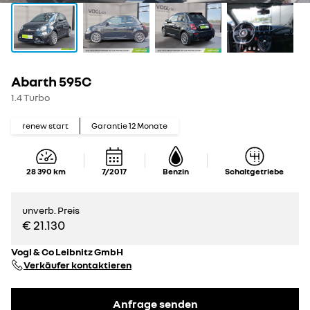
Abarth 595C
1.4 Turbo
renew start
Garantie
12
Monate
28 390
km
7/2017
Benzin
Schaltgetriebe
unverb. Preis
€ 21.130
Vogl & Co Leibnitz GmbH
Verkäufer kontaktieren
Anfrage senden