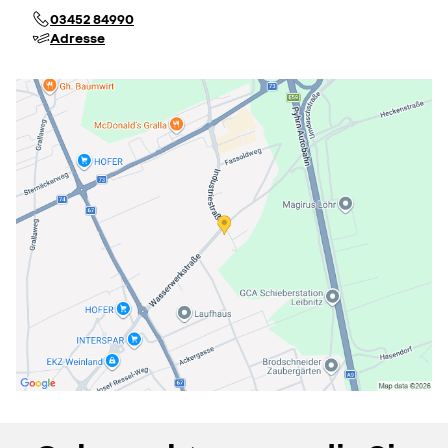
03452 84990
Adresse