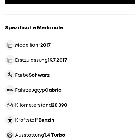
Spezifische Merkmale
Modelljahr
2017
Erstzulassung
19.7.2017
Farbe
schwarz
Fahrzeugtyp
cabrio
Kilometerstand
28 390
Kraftstoff
Benzin
Ausstattung
1.4 Turbo