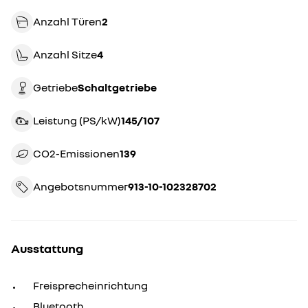
Anzahl Türen
2
Anzahl Sitze
4
Getriebe
schaltgetriebe
Leistung (PS/kW)
145/107
CO2-Emissionen
139
Angebotsnummer
913-10-102328702
Ausstattung
Freisprecheinrichtung
Bluetooth