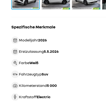
Spezifische Merkmale
Modelljahr
2026
Erstzulassung
5.5.2026
Farbe
weiß
Fahrzeugtyp
suv
Kilometerstand
5 000
Kraftstoff
Electric