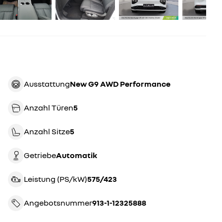
Ausstattung
New G9 AWD Performance
Anzahl Türen
5
Anzahl Sitze
5
Getriebe
automatik
Leistung (PS/kW)
575/423
Angebotsnummer
913-1-12325888