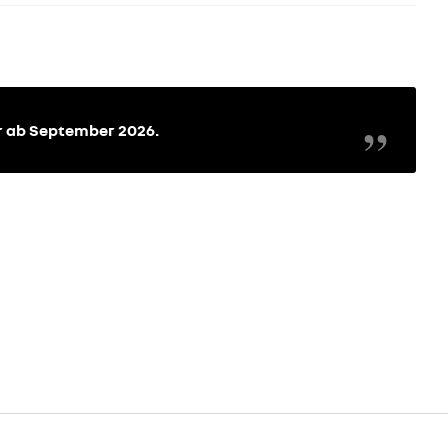
r ab September 2026.
re
new