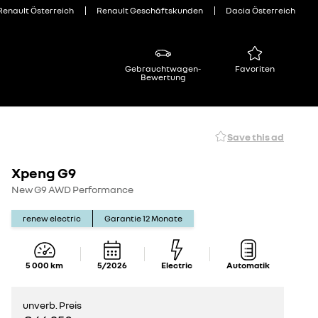
Renault Österreich
Renault Geschäftskunden
Dacia Österreich
Gebrauchtwagen-
Favoriten
Bewertung
Save this ad
Xpeng G9
New G9 AWD Performance
renew electric
Garantie
12
Monate
5 000
km
5/2026
Electric
Automatik
unverb. Preis