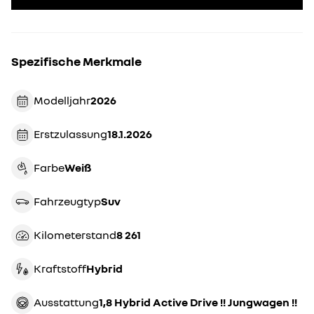
Spezifische Merkmale
Modelljahr
2026
Erstzulassung
18.1.2026
Farbe
weiß
Fahrzeugtyp
suv
Kilometerstand
8 261
Kraftstoff
Hybrid
Ausstattung
1,8 Hybrid Active Drive !! Jungwagen !!