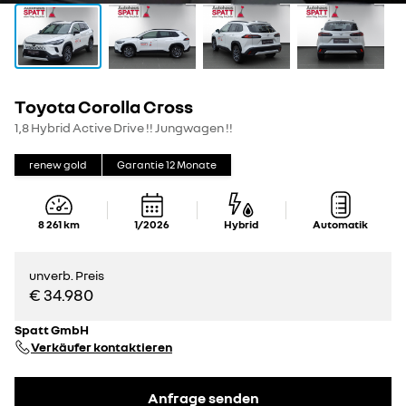
Toyota Corolla Cross
1,8 Hybrid Active Drive !! Jungwagen !!
renew gold
Garantie
12
Monate
8 261
km
1/2026
Hybrid
Automatik
unverb. Preis
€ 34.980
Spatt GmbH
Verkäufer kontaktieren
Anfrage senden