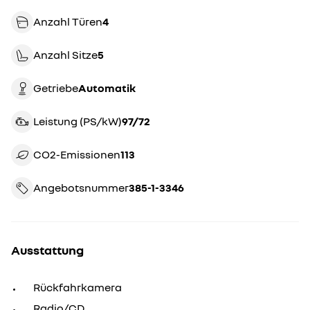
Anzahl Türen
4
Anzahl Sitze
5
Getriebe
automatik
Leistung (PS/kW)
97/72
CO2-Emissionen
113
Angebotsnummer
385-1-3346
Ausstattung
Rückfahrkamera
Radio/CD