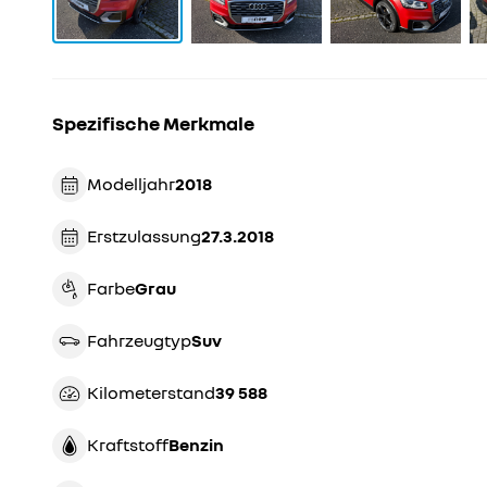
Spezifische Merkmale
Modelljahr
2018
Erstzulassung
27.3.2018
Farbe
grau
Fahrzeugtyp
suv
Kilometerstand
39 588
Kraftstoff
Benzin