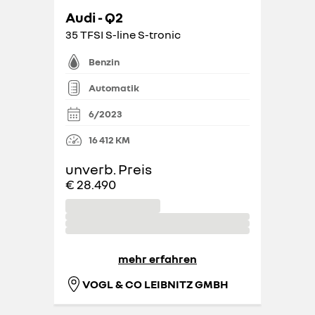
Audi - Q2
35 TFSI S-line S-tronic
Benzin
Automatik
6/2023
16 412
KM
unverb. Preis
€ 28.490
mehr erfahren
VOGL & CO LEIBNITZ GMBH