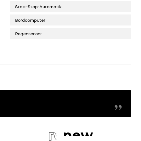
Start-Stop-Automatik
Bordcomputer
Regensensor
re
new