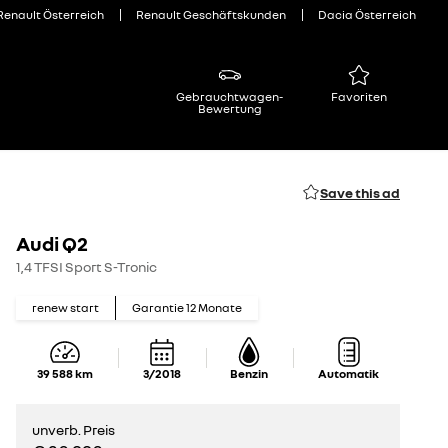
Renault Österreich
Renault Geschäftskunden
Dacia Österreich
Gebrauchtwagen-
Favoriten
Bewertung
Save this ad
Audi Q2
1,4 TFSI Sport S-Tronic
renew start
Garantie
12
Monate
39 588
km
3/2018
Benzin
Automatik
unverb. Preis