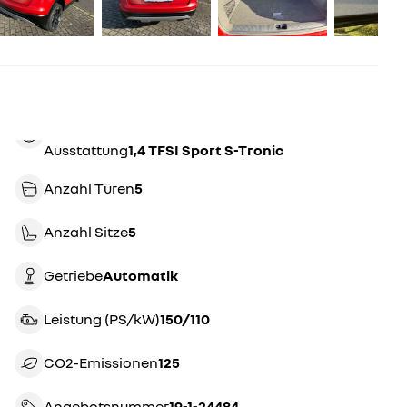
Ausstattung
1,4 TFSI Sport S-Tronic
Anzahl Türen
5
Anzahl Sitze
5
Getriebe
automatik
Leistung (PS/kW)
150/110
CO2-Emissionen
125
Angebotsnummer
19-1-24484