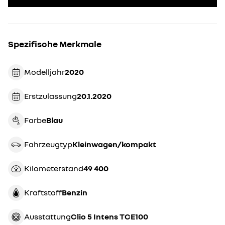
Spezifische Merkmale
Modelljahr
2020
Erstzulassung
20.1.2020
Farbe
blau
Fahrzeugtyp
kleinwagen/kompakt
Kilometerstand
49 400
Kraftstoff
Benzin
Ausstattung
Clio 5 Intens TCE100