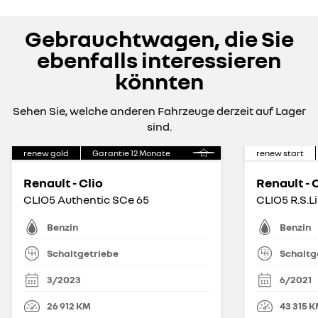
Gebrauchtwagen, die Sie
ebenfalls interessieren
könnten
Sehen Sie, welche anderen Fahrzeuge derzeit auf Lager
sind.
renew gold
Garantie
12
Monate
renew start
Renault - Clio
Renault - 
CLIO5 Authentic SCe 65
CLIO5 R.S.L
Benzin
Benzin
Schaltgetriebe
Schaltg
3/2023
6/2021
26 912
KM
43 315
K