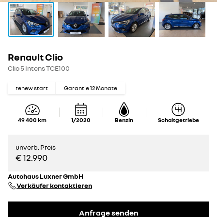
Renault Clio
Clio 5 Intens TCE100
renew start
Garantie
12
Monate
49 400
km
1/2020
Benzin
Schaltgetriebe
unverb. Preis
€ 12.990
Autohaus Luxner GmbH
Verkäufer kontaktieren
Anfrage senden