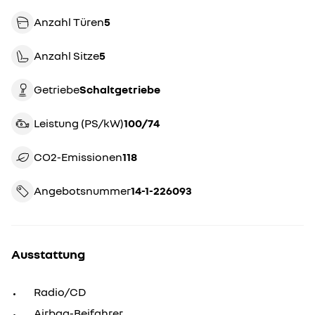
Anzahl Türen
5
Anzahl Sitze
5
Getriebe
schaltgetriebe
Leistung (PS/kW)
100/74
CO2-Emissionen
118
Angebotsnummer
14-1-226093
Ausstattung
Radio/CD
Airbag-Beifahrer