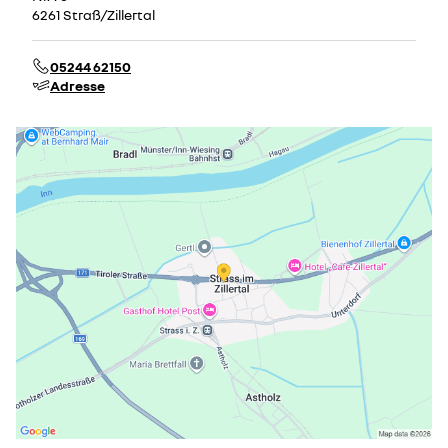
6261 Straß/Zillertal
05244 62150
Adresse