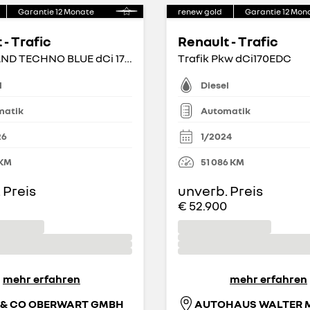
Garantie
12
Monate
renew gold
Garantie
12
Mon
 - Trafic
Renault - Trafic
PKW GRAND TECHNO BLUE dCi 170 AUTOMATIK
Trafik Pkw dCi170EDC
l
Diesel
matik
Automatik
26
1/2024
KM
51 086
KM
 Preis
unverb. Preis
€ 52.900
mehr erfahren
mehr erfahren
 & CO OBERWART GMBH