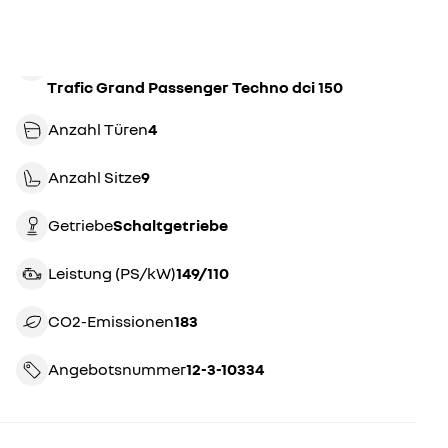
Trafic Grand Passenger Techno dci 150
Anzahl Türen
4
Anzahl Sitze
9
Getriebe
schaltgetriebe
Leistung (PS/kW)
149/110
CO2-Emissionen
183
Angebotsnummer
12-3-10334