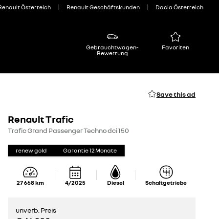
Renault Österreich
Renault Geschäftskunden
Dacia Österreich
Gebrauchtwagen-
Favoriten
Bewertung
Save this ad
Renault Trafic
Trafic Grand Passenger Techno dci 150
renew gold
Garantie
12
Monate
27 668
km
4/2025
Diesel
Schaltgetriebe
unverb. Preis