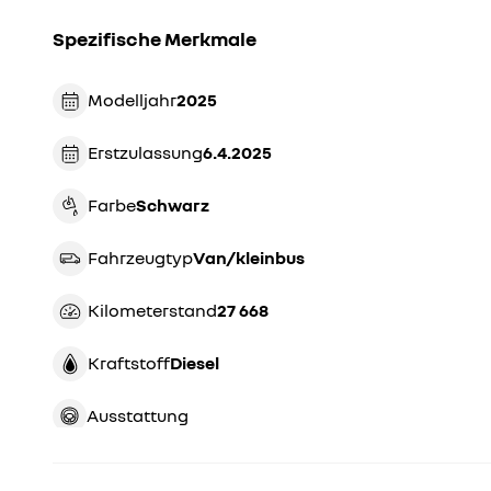
Spezifische Merkmale
Modelljahr
2025
Erstzulassung
6.4.2025
Farbe
schwarz
Fahrzeugtyp
van/kleinbus
Kilometerstand
27 668
Kraftstoff
Diesel
Ausstattung