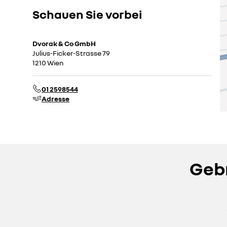
Schauen Sie vorbei
Dvorak & Co GmbH
Julius-Ficker-Strasse 79
1210 Wien
01 2598544
Adresse
Gebr