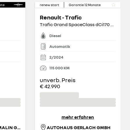
ate
renew start
Garantie
12
Monate
Renault - Trafic
Trafic Grand SpaceClass dCi170 Aut.
Diesel
Automatik
2/2024
115 000
KM
unverb. Preis
€ 42.990
mehr erfahren
AUTOHAUS WALTER MALIN GMBH
AUTOHAUS GERLACH GMBH