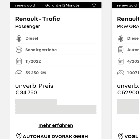
renew gold
Garantie
12
Monate
renew gold
Renault - Trafic
Renault
Passenger
Diesel
Diese
Schaltgetriebe
Auto
11/2022
4/20
59 250
KM
1 007
unverb. Preis
unverb.
€ 34.750
€ 52.900
mehr erfahren
AUTOHAUS DVORAK GMBH
VOGL