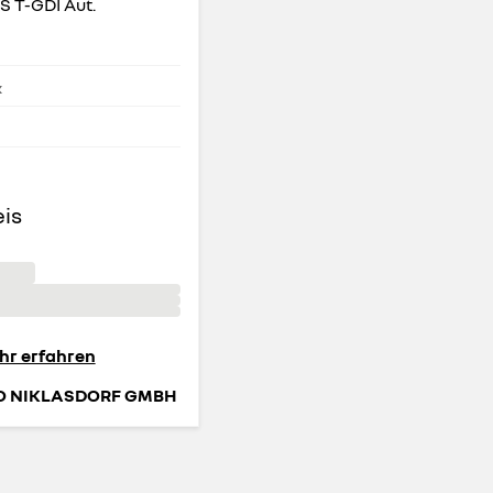
PS T-GDI Aut.
k
eis
hr erfahren
O NIKLASDORF GMBH