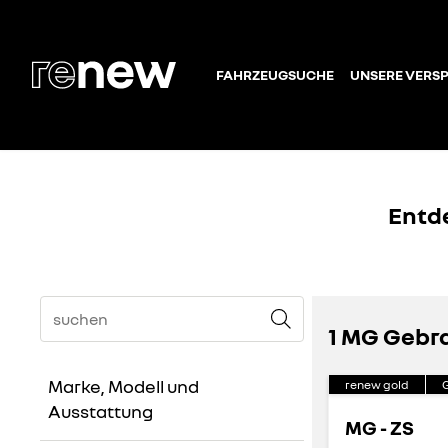
FAHRZEUGSUCHE
UNSERE VERS
Entd
1 MG Geb
Marke, Modell und
renew gold
Ausstattung
MG - ZS