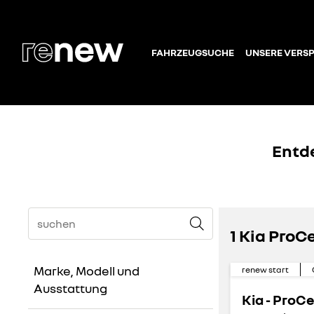
FAHRZEUGSUCHE
UNSERE VERS
Entd
1 Kia Pro
Marke, Modell und
renew start
Ausstattung
Kia - ProC