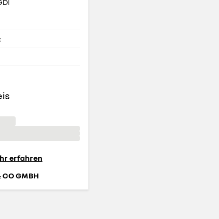
GDI
k
eis
hr erfahren
& CO GMBH