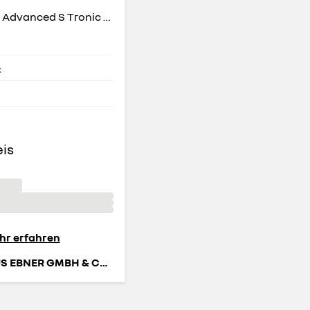
A5 Sportback Advanced S Tronic 40TFSI
k
eis
hr erfahren
AUTOHAUS EBNER GMBH & CO KG GROUP