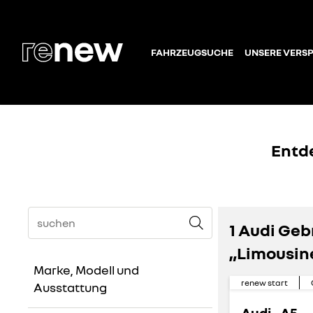
FAHRZEUGSUCHE
UNSERE VERS
Entd
1 Audi Ge
„Limousin
Marke, Modell und
renew start
Ausstattung
Audi - A5