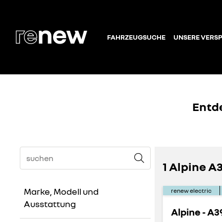
FAHRZEUGSUCHE
UNSERE VERS
Entd
1 Alpine 
Marke, Modell und
renew electric
Ausstattung
Alpine - A