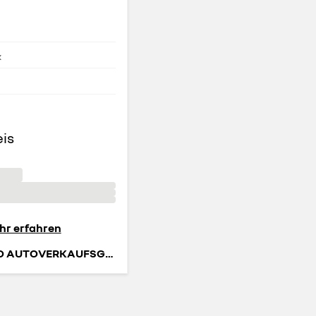
k
eis
hr erfahren
VOGL & CO AUTOVERKAUFSGESELLSCHAFT MBH